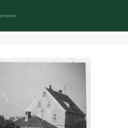
pressum
"
Bilder"