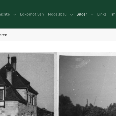
ichte
Lokomotiven
Modellbau
Bilder
Links
Im
Submenu for "Geschichte"
Submenu for "Modellbau
Submenu for "
hren